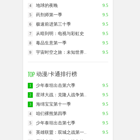
地球的夜晚
9.5
4
药剂师第一季
9.5
5
极速前进第三十季
9.5
6
从暗到明：电视与彩虹史
9.5
7
毒品生意第一季
9.5
8
宇宙时空之旅：未知世界..
9.5
9
动漫/卡通排行榜
少年泰坦出击第六季
9.5
1
星球大战：克隆人战争第..
9.5
2
海绵宝宝第十一季
9.5
3
咱们裸熊第四季
9.5
4
少年泰坦出击第七季
9.5
5
英雄联盟：双城之战第一..
9.5
6