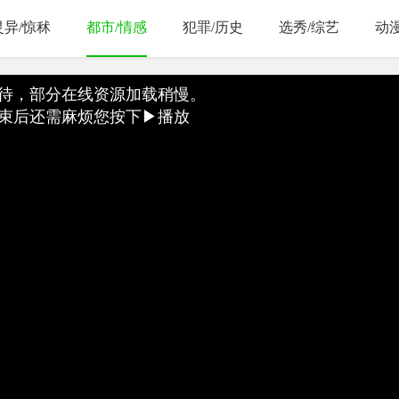
灵异/惊秫
都市/情感
犯罪/历史
选秀/综艺
动
待，部分在线资源加载稍慢。
束后还需麻烦您按下▶播放