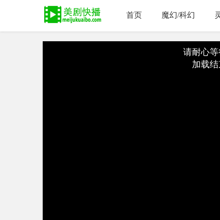
首页
魔幻/科幻
请耐心等
加载结