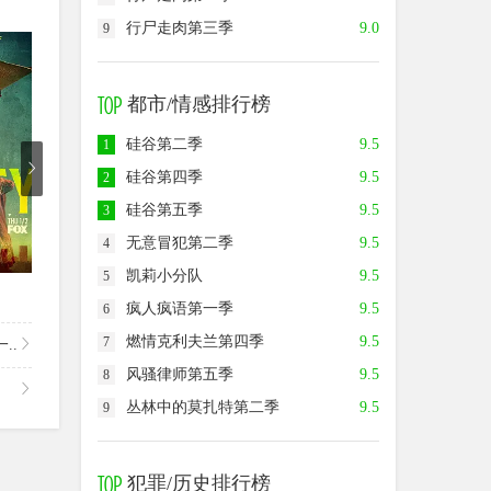
行尸走肉第三季
9.0
9
8.5
9.0
7.0
都市/情感排行榜
硅谷第二季
9.5
1
硅谷第四季
9.5
2
硅谷第五季
9.5
3
无意冒犯第二季
9.5
4
已完结
已完结
第
凯莉小分队
9.5
5
命运航班第二季
天堂岛疑云第九季
最后的
疯人疯语第一季
9.5
6
燃情克利夫兰第四季
9.5
7
..
风骚律师第五季
9.5
8
丛林中的莫扎特第二季
9.5
9
犯罪/历史排行榜