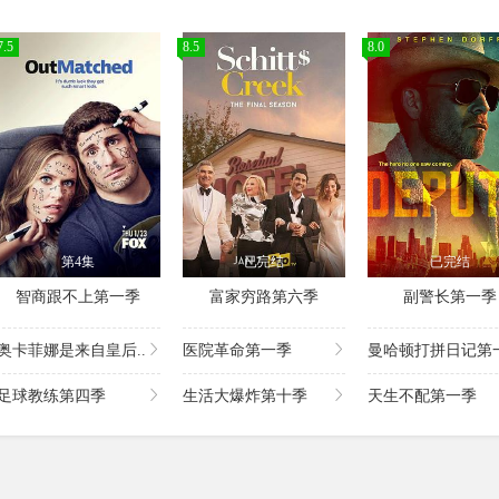
7.5
8.5
8.0
第4集
已完结
已完结
智商跟不上第一季
富家穷路第六季
副警长第一季
奥卡菲娜是来自皇后..
医院革命第一季
曼哈顿打拼日记第一
足球教练第四季
生活大爆炸第十季
天生不配第一季