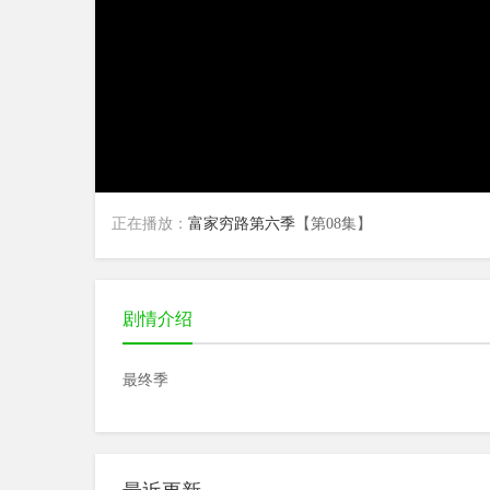
正在播放：
富家穷路第六季
【第08集】
剧情介绍
最终季