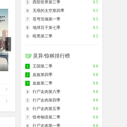
西部世界第三季
9.5
5
无垠的太空第四季
9.5
6
8.0
7.0
8.0
苍穹浩瀚第一季
9.5
7
地球百子第七季
9.5
8
暗黑第三季
9.5
9
灵异/惊秫排行榜
王国第二季
9.0
1
已完结
已完结
血族第四季
9.0
2
波兰家族1670第三季
少年魔法师：后继者第三季
斯特
血族第二季
9.0
3
行尸走肉第六季
9.0
4
行尸走肉第四季
9.0
5
行尸走肉第五季
9.0
6
怪奇物语第二季
9.0
7
行尸走肉第一季
9.0
8