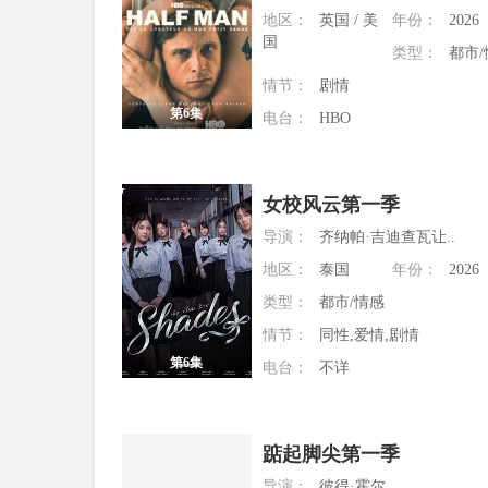
地区：
英国 / 美
年份：
2026
国
类型：
都市/
情节：
剧情
第6集
电台：
HBO
女校风云第一季
导演：
齐纳帕·吉迪查瓦让..
地区：
泰国
年份：
2026
类型：
都市/情感
情节：
同性,爱情,剧情
第6集
电台：
不详
踮起脚尖第一季
导演：
彼得·霍尔