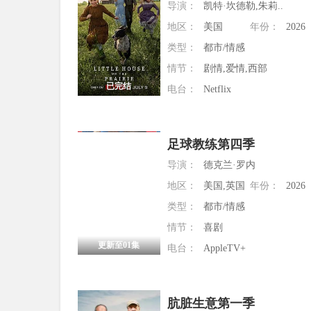
导演：
凯特·坎德勒,朱莉..
地区：
美国
年份：
2026
类型：
都市/情感
情节：
剧情,爱情,西部
已完结
电台：
Netflix
足球教练第四季
导演：
德克兰·罗内
地区：
美国,英国
年份：
2026
类型：
都市/情感
情节：
喜剧
更新至01集
电台：
AppleTV+
肮脏生意第一季