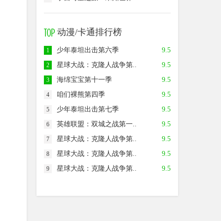
动漫/卡通排行榜
少年泰坦出击第六季
9.5
1
星球大战：克隆人战争第..
9.5
2
海绵宝宝第十一季
9.5
3
咱们裸熊第四季
9.5
4
少年泰坦出击第七季
9.5
5
英雄联盟：双城之战第一..
9.5
6
星球大战：克隆人战争第..
9.5
7
星球大战：克隆人战争第..
9.5
8
星球大战：克隆人战争第..
9.5
9