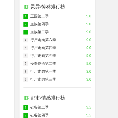
灵异/惊秫排行榜
王国第二季
9.0
1
血族第四季
9.0
2
血族第二季
9.0
3
行尸走肉第六季
9.0
4
行尸走肉第四季
9.0
5
行尸走肉第五季
9.0
6
怪奇物语第二季
9.0
7
行尸走肉第一季
9.0
8
行尸走肉第三季
9.0
9
都市/情感排行榜
硅谷第二季
9.5
1
硅谷第四季
9.5
2