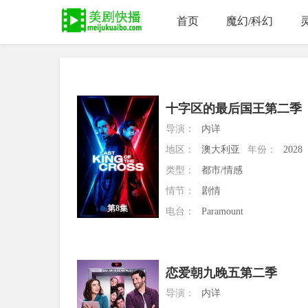
首页
魔幻/科幻
十字区的最后国王第二季
导演：
内详
地区：
澳大利亚
年份：
2028
类型：
都市/情感
情节：
剧情
第8集
电台：
Paramount
恋爱朝九晚五第二季
导演：
内详