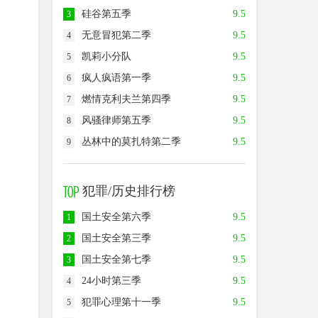
硅谷第五季
9.5
3
无意冒犯第二季
9.5
4
凯莉小分队
9.5
5
疯人疯语第一季
9.5
6
燃情克利夫兰第四季
9.5
7
风骚律师第五季
9.5
8
丛林中的莫扎特第二季
9.5
9
犯罪/历史排行榜
国土安全第六季
9.5
1
国土安全第三季
9.5
2
国土安全第七季
9.5
3
24小时第三季
9.5
4
犯罪心理第十一季
9.5
5