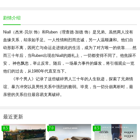
剧情介绍
Niall（杰米·贝尔 饰）和Ruben（理查德·加德 饰）是兄弟。虽然两人没有
血缘关系，却亲如手足。一人性情刚烈而忠诚，另一人温顺谦和。他们自
幼形影不离，因死亡与命运走进彼此的生活，成为了对方唯一的依靠......然
而三十年后，当Ruben出现在Niall的婚礼上，一切都变得不同了。他焦躁不
安， 神色飘忽，举止反常。随后，一场暴力事件的爆发，将引领观众一览
他们的过去，从1980年代直至当下。
《半个男人》记录了这些破碎男人三十年的人生轨迹，探索了兄弟情
谊、暴力冲突以及男性关系中强烈的脆弱。毕竟，当一切分崩离析时，最
亲密的关系往往最容易支离破碎。
最近更新
8.5
7.0
8.5