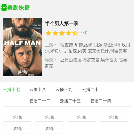
半个男人第一季
9.0
主演：
理查德·加德,杰米·贝尔,斯图尔特·坎贝
尔,米切尔·罗伯森,内芙·麦克因托什,玛丽安娜·
麦克沃尔,查理·德·梅洛,比拉..
导演：
亚历山德拉·布罗茨基,埃什雷夫·雷布
罗克
第6集
云播十七
云播十八
云播十九
云播二十
云播二十二
云播二十三
云播二十四
第1集
第2集
第3集
第4集
第5集
第6集