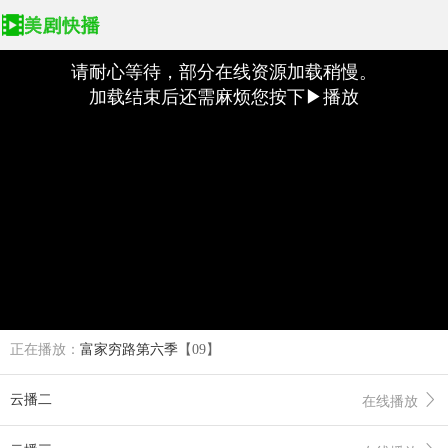
请耐心等待，部分在线资源加载稍慢。
加载结束后还需麻烦您按下▶播放
正在播放：
富家穷路第六季
【09】
云播二
在线播放