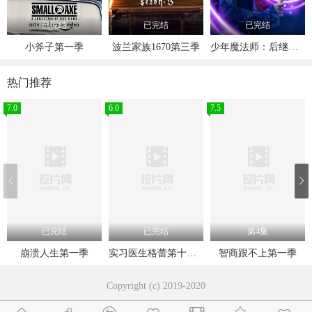
已完结
已完结
已完结
小斧子第一季
波兰家族1670第三季
少年魔法师：后继者第三季
热门推荐
7.0
6.0
7.5
已完结
已完结
第4集
崩溃人生第一季
实习医生格蕾第十六季
智商跟不上第一季
Copyright (c) 2019-2020