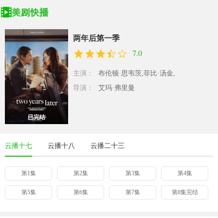
两年后第一季
7.0
主演：
布伦顿·思韦茨,菲比·汤金,
导演：
艾玛·弗里曼
已完结
云播十七
云播十八
云播二十三
第1集
第2集
第3集
第4集
第5集
第6集
第7集
第8集完结