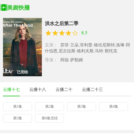
洪水之后第二季
8.5
主演：
苏菲·兰朵,菲利普·格伦尼斯特,洛琳·阿
什伯恩,尼古拉斯·格利夫斯,马特·斯托克
导演：
阿祖·萨勒姆
已完结
云播十七
云播十八
云播二十
云播二十三
第1集
第2集
第3集
第4集
第5集
第6集完结