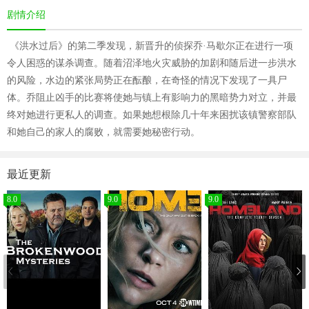
剧情介绍
《洪水过后》的第二季发现，新晋升的侦探乔·马歇尔正在进行一项
令人困惑的谋杀调查。随着沼泽地火灾威胁的加剧和随后进一步洪水
的风险，水边的紧张局势正在酝酿，在奇怪的情况下发现了一具尸
体。乔阻止凶手的比赛将使她与镇上有影响力的黑暗势力对立，并最
终对她进行更私人的调查。如果她想根除几十年来困扰该镇警察部队
和她自己的家人的腐败，就需要她秘密行动。
最近更新
8.0
9.0
9.0