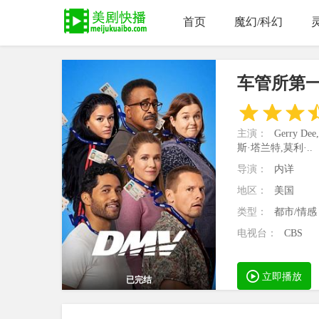
首页
魔幻/科幻
车管所第
主演：
Gerry 
斯·塔兰特,莫利·..
导演：
内详
地区：
美国
类型：
都市/情感
电视台：
CBS
立即播放
已完结