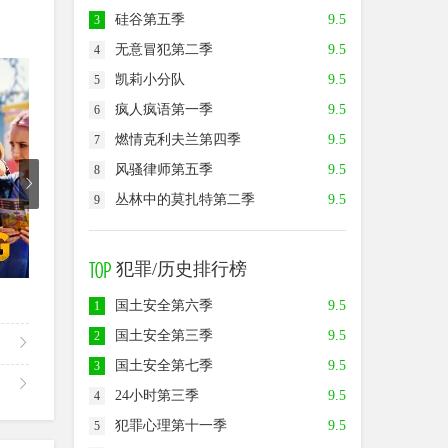
硅谷第五季
9.5
3
无意冒犯第二季
9.5
4
8.5
7.5
9.0
凯莉小分队
9.5
5
疯人疯语第一季
9.5
6
燃情克利夫兰第四季
9.5
7
风骚律师第五季
9.5
8
丛林中的莫扎特第二季
9.5
9
第1集
第3集
犯罪/历史排行榜
足球教练第四季
爱情小狗牵第三季
牧师神
国土安全第六季
9.5
1
国土安全第三季
9.5
2
国土安全第七季
9.5
3
24小时第三季
9.5
4
犯罪心理第十一季
9.5
5