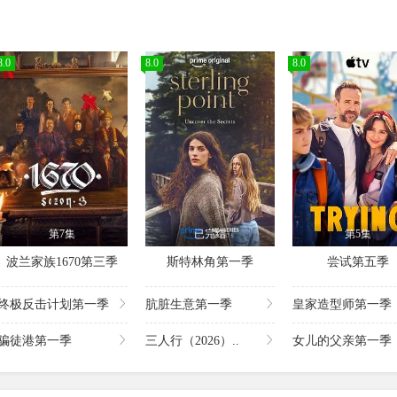
8.0
8.0
8.0
第7集
已完结
第5集
波兰家族1670第三季
斯特林角第一季
尝试第五季
终极反击计划第一季
肮脏生意第一季
皇家造型师第一季
骗徒港第一季
三人行（2026）..
女儿的父亲第一季