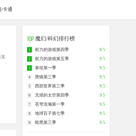
漫/卡通
魔幻/科幻排行榜
权力的游戏第四季
9.5
1
历克
权力的游戏第五季
9.5
2
泰坦第一季
9.5
3
黑镜第三季
9.5
4
西部世界第三季
9.5
5
无垠的太空第四季
9.5
6
苍穹浩瀚第一季
9.5
7
地球百子第七季
9.5
8
暗黑第三季
9.5
9