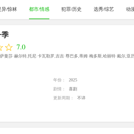
灵异/惊秫
都市/情感
犯罪/历史
选秀/综艺
动
一季
7.0
Dee,萨曼莎·赫尔特,托尼·卡瓦勒罗,吉吉·尊巴多,蒂姆·梅多斯,哈丽特·戴尔,亚
年份：
2025
剧情：
喜剧
更新周期：
不详