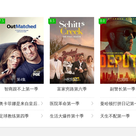
7.5
8.5
8.0
第4集
已完结
已完结
智商跟不上第一季
富家穷路第六季
副警长第一季
奥卡菲娜是来自皇后..
医院革命第一季
曼哈顿打拼日记第一
足球教练第四季
生活大爆炸第十季
天生不配第一季