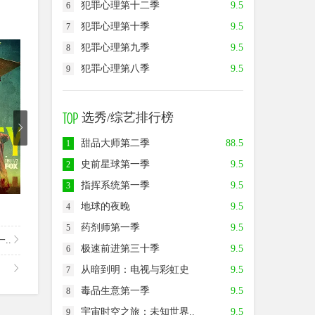
犯罪心理第十二季
9.5
6
犯罪心理第十季
9.5
7
犯罪心理第九季
9.5
8
8.5
9.0
7.0
犯罪心理第八季
9.5
9
选秀/综艺排行榜
甜品大师第二季
88.5
1
史前星球第一季
9.5
2
已完结
已完结
第
指挥系统第一季
9.5
3
地球的夜晚
9.5
命运航班第二季
天堂岛疑云第九季
最后的
4
药剂师第一季
9.5
5
..
极速前进第三十季
9.5
6
从暗到明：电视与彩虹史
9.5
7
毒品生意第一季
9.5
8
宇宙时空之旅：未知世界..
9.5
9