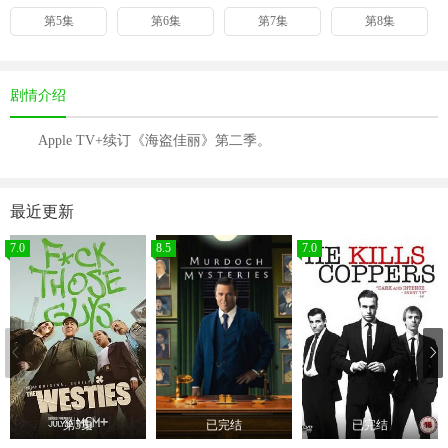
第5集
第6集
第7集
第8集
剧情介绍
Apple TV+续订《海盗佳丽》第二季。
最近更新
7.0
8.5
7.0
第5集
已完结
已完结