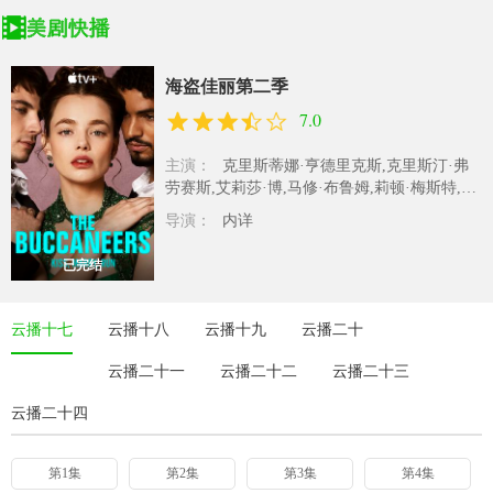
海盗佳丽第二季
7.0
主演：
克里斯蒂娜·亨德里克斯,克里斯汀·弗
劳赛斯,艾莉莎·博,马修·布鲁姆,莉顿·梅斯特,乔
什·迪伦,巴尼·费什威克,奥布里..
导演：
内详
已完结
云播十七
云播十八
云播十九
云播二十
云播二十一
云播二十二
云播二十三
云播二十四
第1集
第2集
第3集
第4集